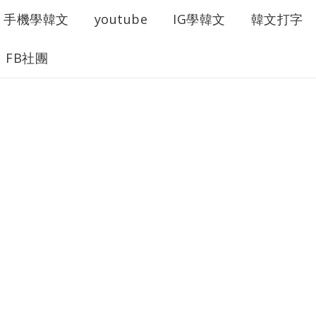
手機學韓文
youtube
IG學韓文
韓文打字
FB社團