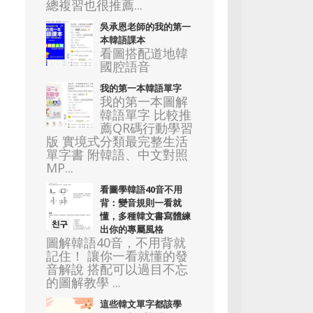
總複習也很推薦...
吳承恩老師的我的第一
本韓語課本
看圖搭配道地韓
國腔語音
我的第一本韓語單字
我的第一本圖解
韓語單字 比較推
薦QR碼行動學習
版 實境式分類最完整生活
單字書 附韓語、中文對照
MP...
看圖學韓語40音不用
背：變音規則一看就
懂，多種韓文書寫體練
出你的專屬風格
圖解韓語40音，不用背就
記住！ 讓你一看就懂的發
音解說 搭配可以過目不忘
的圖解教學 ...
這些韓文單字都該學