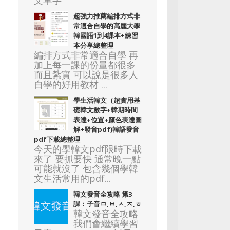
文單字
超強力推薦編排方式非
常適合自學的高麗大學
韓國語1到4課本+練習
本分享總整理
編排方式非常適合自學 再
加上每一課的份量都很多
而且紮實 可以說是很多人
自學的好用教材 ...
學生活韓文（超實用基
礎韓文數字+韓期時間
表達+位置+顏色表達圖
解+發音pdf)韓語發音
pdf下載總整理
今天的學韓文pdf限時下載
來了 要抓要快 通常晚一點
可能就沒了 包含幾個學韓
文生活常用的pdf...
韓文發音全攻略 第3
課：子音ㅁ,ㅂ,ㅅ,ㅈ,ㅎ
韓文發音全攻略
我們會繼續學習