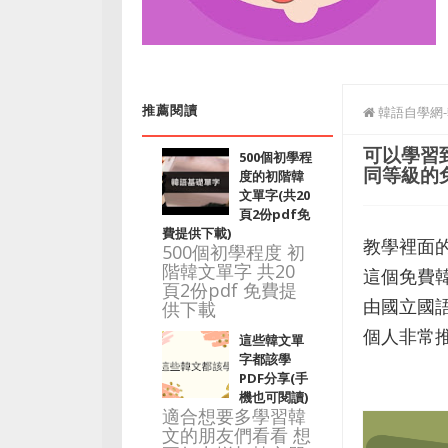
推薦閱讀
韓語自學網
可以學習
500個初學程
同等級的
度的初階韓
文單字(共20
頁2份pdf免
費提供下載)
教學裡面
500個初學程度 初
階韓文單字 共20
這個免費
頁2份pdf 免費提
由國立國
供下載
個人非常
這些韓文單
字都該學
PDF分享(手
機也可閱讀)
適合想要多學習韓
文的朋友們看看 想