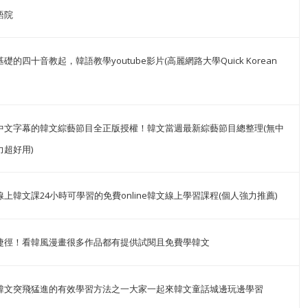
語院
礎的四十音教起，韓語教學youtube影片(高麗網路大學Quick Korean
中文字幕的韓文綜藝節目全正版授權！韓文當週最新綜藝節目總整理(無中
超好用)
上韓文課24小時可學習的免費online韓文線上學習課程(個人強力推薦)
捷徑！看韓風漫畫很多作品都有提供試閱且免費學韓文
韓文突飛猛進的有效學習方法之一大家一起來韓文童話城邊玩邊學習