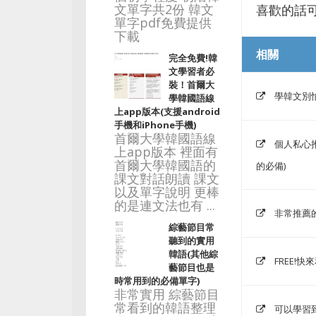
文單字共2份 韓文
喜歡的話
單字pdf免費提供
下載
相關
完全免費!韓
文學習者必
裝！首爾大
學韓文別
學韓國語線
上app版本(支援android
手機和iPhone手機)
首爾大學韓國語線
個人私心
上app版本 裡面有
首爾大學韓國語的
的必備)
課文對話朗讀 課文
以及單字說明 更棒
的是連文法也有 ...
非常推薦
綜藝節目常
聽到的實用
韓語(其他綜
FREE!
藝節目也是
時常用到的必備單字)
非常實用 綜藝節目
常看到的韓語整理
可以學習