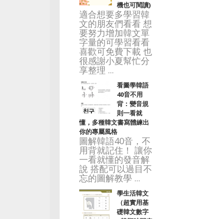
機也可閱讀)
適合想要多學習韓
文的朋友們看看 想
要努力增加韓文單
字量的可學習看看
喜歡可免費下載 也
很感謝小夏幫忙分
享整理 ...
看圖學韓語
40音不用
背：變音規
則一看就
懂，多種韓文書寫體練出
你的專屬風格
圖解韓語40音，不
用背就記住！ 讓你
一看就懂的發音解
說 搭配可以過目不
忘的圖解教學 ...
學生活韓文
（超實用基
礎韓文數字