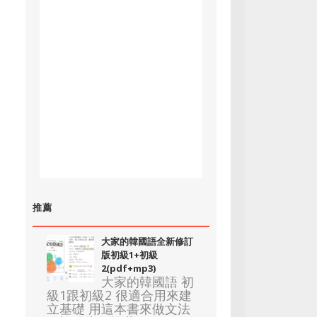
推薦
大家的韓國語全新修訂
版初級1+初級
2(pdf+mp3)
大家的韓國語 初
級1跟初級2 很適合用來建
立基礎 用這本書來做文法