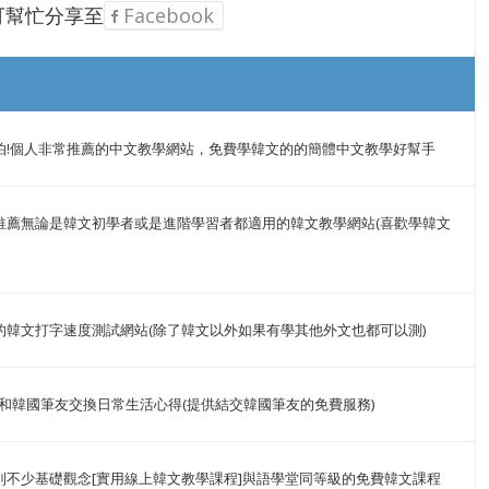
可幫忙分享至
Facebook
怕!個人非常推薦的中文教學網站，免費學韓文的的簡體中文教學好幫手
推薦無論是韓文初學者或是進階學習者都適用的韓文教學網站(喜歡學韓文
的韓文打字速度測試網站(除了韓文以外如果有學其他外文也都可以測)
快來和韓國筆友交換日常生活心得(提供結交韓國筆友的免費服務)
到不少基礎觀念[實用線上韓文教學課程]與語學堂同等級的免費韓文課程