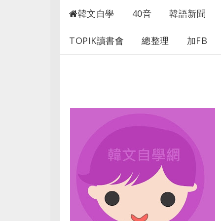
自學韓文
韓文自學
40音
韓語新聞
TOPIK讀書會
總整理
加FB