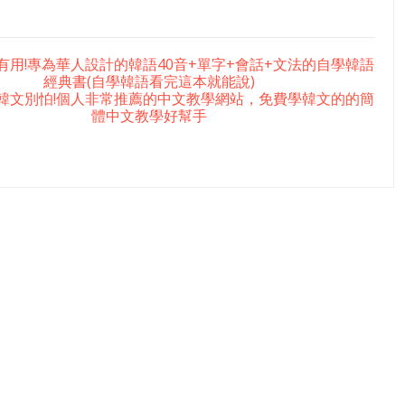
有用!專為華人設計的韓語40音+單字+會話+文法的自學韓語
經典書(自學韓語看完這本就能說)
韓文別怕!個人非常推薦的中文教學網站，免費學韓文的的簡
體中文教學好幫手