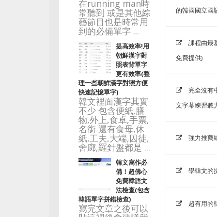
在running man時
的韓國國立國
常聽到 或是其他綜
藝節目也是時常用
到的必備單字 ...
課程由最基
提高效率!用
朝鮮漢字對
免費提供)
照表背單字
更有效率(整
理一些朝鮮漢字對照方便
完全沒有
快速記憶單字)
韓文裡面漢字其實
文字幕練習聽力
不少 包含便紙,膳
物,外上,食卓,手票,
名銜 還有食母,休
紙,工夫,大端,囚徒,
強力推薦線
舍廊,羅針盤都是 ...
韓文寫作必
學韓文的
備！超佛心
免費韓語文
法檢查(包含
韓語單字拼錯檢查)
超有用的
寫完文章之後可以