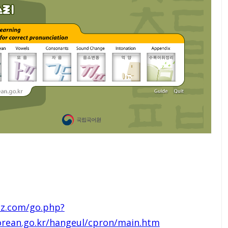
zz.com/go.php?
rean.go.kr/hangeul/cpron/main.htm