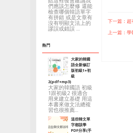
貼這裡後會建議我
們應該怎麼修 還能
檢查哪個韓語單字
有拼錯 或是文章有
下一篇：超
沒有明顯文法上的
謬誤或錯誤 ...
上一篇：學
熱門
大家的韓國
語全新修訂
版初級1+初
級
2(pdf+mp3)
大家的韓國語 初級
1跟初級2 很適合
用來建立基礎 用這
本書來做文法總複
習也很推薦...
這些韓文單
字都該學
PDF分享(手