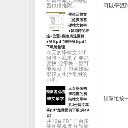
本書來做文法總複
可以學習
習也很推薦...
學生活韓文
（超實用基
礎韓文數字
+韓期時間表
達+位置+顏色表達圖解
+發音pdf)韓語發音pdf
下載總整理
今天的學韓文pdf
限時下載來了 要抓
要快 通常晚一點可
能就沒了 包含幾個
學韓文生活常用的
pdf...
三百多個初
學程度的初
請幫忙按
階韓文單字
共2份韓文單
字pdf免費提供下載(共19
頁)
共19頁PDF 三百多
個初學程度 初階韓