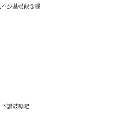
到不少基礎觀念喔
一下讚鼓勵吧！