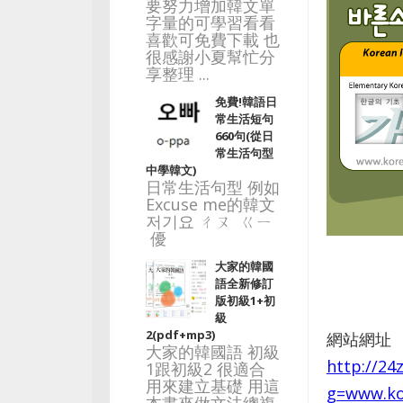
要努力增加韓文單
字量的可學習看看
喜歡可免費下載 也
很感謝小夏幫忙分
享整理 ...
免費!韓語日
常生活短句
660句(從日
常生活句型
中學韓文)
日常生活句型 例如
Excuse me的韓文
저기요 ㄔㄡ ㄍㄧ
優
大家的韓國
語全新修訂
版初級1+初
級
2(pdf+mp3)
網站網址
大家的韓國語 初級
http://24
1跟初級2 很適合
用來建立基礎 用這
g=www.ko