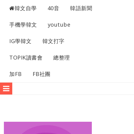
自學韓文
韓文自學
40音
韓語新聞
手機學韓文
youtube
IG學韓文
韓文打字
TOPIK讀書會
總整理
加FB
FB社團