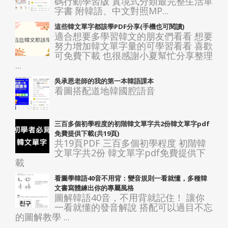
碼行動學習版 實境式分類最完整生活單
字書 附韓語、中文對照MP...
這些韓文單字都該學PDF分享(手機也可閱讀)
適合想要多學習韓文的朋友們看看 想要
努力增加韓文單字量的可學習看看 喜歡
可免費下載 也很感謝小夏幫忙分享整理
...
吳承恩老師的我的第一本韓語課本
看圖搭配道地韓國腔語音
三百多個初學程度的初階韓文單字共2份韓文單字pdf
免費提供下載(共19頁)
共19頁PDF 三百多個初學程度 初階韓
文單字共2份 韓文單字pdf免費提供下
載
看圖學韓語40音不用背：變音規則一看就懂，多種韓
文書寫體練出你的專屬風格
圖解韓語40音，不用背就記住！ 讓你
一看就懂的發音解說 搭配可以過目不忘
的圖解教學 ...