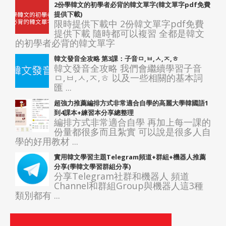
2份學韓文的初學者必背的韓文單字(韓文單字pdf免費
提供下載)
限時提供下載中 2份韓文單字pdf免費
提供下載 隨時都可以複習 全都是韓文
的初學者必背的韓文單字
韓文發音全攻略 第3課：子音ㅁ,ㅂ,ㅅ,ㅈ,ㅎ
韓文發音全攻略 我們會繼續學習子音
ㅁ,ㅂ,ㅅ,ㅈ,ㅎ 以及一些相關的基本詞
匯 ...
超強力推薦編排方式非常適合自學的高麗大學韓國語1
到4課本+練習本分享總整理
編排方式非常適合自學 再加上每一課的
份量都很多而且紮實 可以說是很多人自
學的好用教材 ...
實用韓文學習主題Telegram頻道+群組+機器人推薦
分享(學韓文學習群組分享)
分享Telegram社群和機器人 頻道
Channel和群組Group與機器人這3種
類別都有 ...