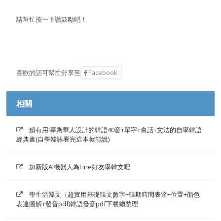
請幫忙按一下讚鼓勵吧！
喜歡的話可幫忙分享至
Facebook
相關
超有用!專為華人設計的韓語40音+單字+會話+文法的自學韓語
經典書(自學韓語看完這本就能說)
加新版AI機器人為Line好友學韓文吧
學生活韓文（超實用基礎韓文數字+韓期時間表達+位置+顏色
表達圖解+發音pdf)韓語發音pdf下載總整理