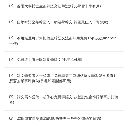
首爾大學博士生的韓語文法筆記(韓文學習非常有用)
自學韓語全靠韓國入口網站學韓文(韓國最佳入口資訊網)
不用錢且可以幫忙檢查韓語文法的好用免費app(支援android
手機)
免費線上看正版韓劇學韓文(手機也可看)
韓文學習者人手必備！免費專業字典網站幫助學習韓文者查到
想要的單字和例句(手機和電腦都可用)
韓文寫作必備！超佛心免費韓語文法檢查(包含韓語單字拼錯檢
查)
20個韓文自學資源總整理(整理一些學習韓語的資源)