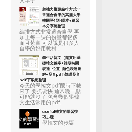
文單字
超強力推薦編排方式非
常適合自學的高麗大學
韓國語1到4課本+練習
本分享總整理
編排方式非常適合自學 再
加上每一課的份量都很多
而且紮實 可以說是很多人
自學的好用教材 ...
學生活韓文（超實用基
礎韓文數字+韓期時間
表達+位置+顏色表達圖
解+發音pdf)韓語發音
pdf下載總整理
今天的學韓文pdf限時下載
來了 要抓要快 通常晚一點
可能就沒了 包含幾個學韓
文生活常用的pdf...
useful韓文的學習技
巧步驟
學韓文的步驟