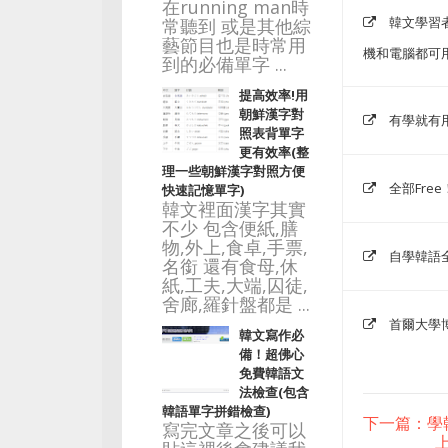
在running man時
韓文學習
常聽到 或是其他綜
藝節目也是時常用
機和電腦都可用
到的必備單字 ...
提高效率!用
朝鮮漢字對
有學就有
照表背單字
更有效率(整
理一些朝鮮漢字對照方便
全部Fr
快速記憶單字)
韓文裡面漢字其實
不少 包含便紙,膳
物,外上,食卓,手票,
自學韓語
名銜 還有食母,休
紙,工夫,大端,囚徒,
舍廊,羅針盤都是 ...
首爾大學
韓文寫作必
備！超佛心
免費韓語文
法檢查(包含
韓語單字拼錯檢查)
下一篇：學
寫完文章之後可以