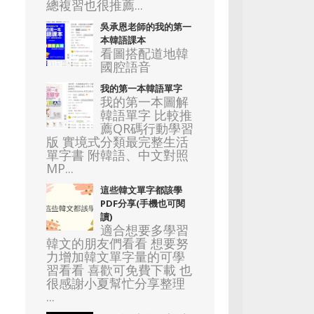
總複習也很推薦...
吳承恩老師的我的第一
本韓語課本
看圖搭配道地韓
國腔語音
我的第一本韓語單字
我的第一本圖解
韓語單字 比較推
薦QR碼行動學習
版 實境式分類最完整生活
單字書 附韓語、中文對照
MP...
這些韓文單字都該學
PDF分享(手機也可閱
讀)
適合想要多學習
韓文的朋友們看看 想要努
力增加韓文單字量的可學
習看看 喜歡可免費下載 也
很感謝小夏幫忙分享整理
...