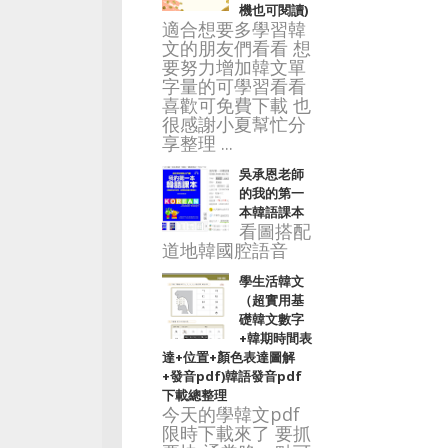
機也可閱讀)
適合想要多學習韓
文的朋友們看看 想
要努力增加韓文單
字量的可學習看看
喜歡可免費下載 也
很感謝小夏幫忙分
享整理 ...
吳承恩老師
的我的第一
本韓語課本
看圖搭配
道地韓國腔語音
學生活韓文
（超實用基
礎韓文數字
+韓期時間表
達+位置+顏色表達圖解
+發音pdf)韓語發音pdf
下載總整理
今天的學韓文pdf
限時下載來了 要抓