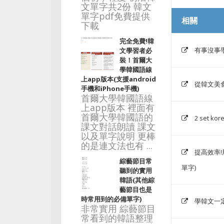
文單字共2份 韓文
單字pdf免費提供
相關
下載
完全免費!韓
有事沒事
文學習者必
裝！首爾大
學韓國語線
上app版本(支援android
從韓文美
手機和iPhone手機)
首爾大學韓國語線
上app版本 裡面有
首爾大學韓國語的
2 set 
課文對話朗讀 課文
以及單字說明 更棒
的是連文法也有 ...
提高效率
綜藝節目常
單字)
聽到的實用
韓語(其他綜
藝節目也是
時常用到的必備單字)
學韓文一
非常實用 綜藝節目
常看到的韓語整理