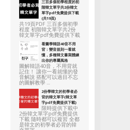
三百多個初學程度的初
階韓文單字共2份韓文
單字pdf免費提供下載
(共19頁)
共19頁PDF 三百多個初學
程度 初階韓文單字共2份
韓文單字pdf免費提供下載
看圖學韓語40音不用
背：變音規則一看就
懂，多種韓文書寫體練
出你的專屬風格
圖解韓語40音，不用背就
記住！ 讓你一看就懂的發
音解說 搭配可以過目不忘
的圖解教學 ...
2份學韓文的初學者必
背的韓文單字(韓文單
字pdf免費提供下載)
限時提供下載中
2份韓文單字pdf免費提供
下載 隨時都可以複習 全都
是韓文的初學者必背的韓