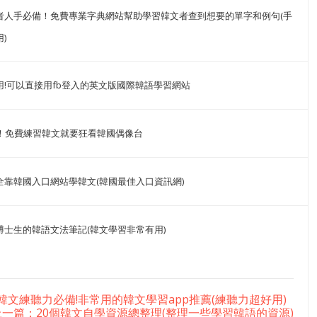
者人手必備！免費專業字典網站幫助學習韓文者查到想要的單字和例句(手
)
用!可以直接用fb登入的英文版國際韓語學習網站
ee！免費練習韓文就要狂看韓國偶像台
全靠韓國入口網站學韓文(韓國最佳入口資訊網)
博士生的韓語文法筆記(韓文學習非常有用)
韓文練聽力必備!非常用的韓文學習app推薦(練聽力超好用)
上一篇：20個韓文自學資源總整理(整理一些學習韓語的資源)