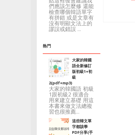
貼這裡後會建議我
們應該怎麼修 還能
檢查哪個韓語單字
有拼錯 或是文章有
沒有明顯文法上的
謬誤或錯誤 ...
熱門
大家的韓國
語全新修訂
版初級1+初
級
2(pdf+mp3)
大家的韓國語 初級
1跟初級2 很適合
用來建立基礎 用這
本書來做文法總複
習也很推薦...
這些韓文單
字都該學
PDF分享(手