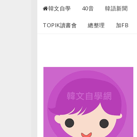
自學韓文
韓文自學
40音
韓語新聞
TOPIK讀書會
總整理
加FB