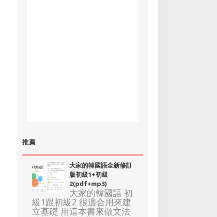
推薦
大家的韓國語全新修訂
版初級1+初級
2(pdf+mp3)
大家的韓國語 初
級1跟初級2 很適合用來建
立基礎 用這本書來做文法