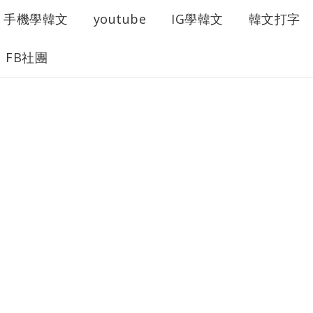
手機學韓文
youtube
IG學韓文
韓文打字
FB社團