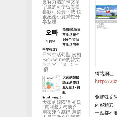
要努力增加韓文單
字量的可學習看看
喜歡可免費下載 也
很感謝小夏幫忙分
享整理 ...
免費!韓語日
常生活短句
660句(從日
常生活句型
中學韓文)
日常生活句型 例如
Excuse me的韓文
저기요 ㄔㄡ ㄍㄧ
優
網站網址
大家的韓國
http://2
語全新修訂
版初級1+初
級
免費韓文
2(pdf+mp3)
大家的韓國語 初級
內容精彩
1跟初級2 很適合
用來建立基礎 用這
一點都不