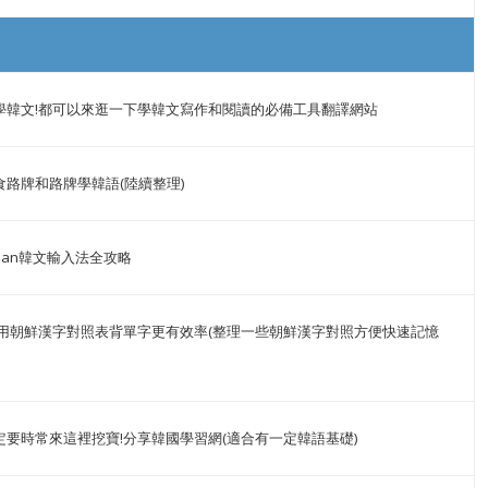
學韓文!都可以來逛一下學韓文寫作和閱讀的必備工具翻譯網站
食路牌和路牌學韓語(陸續整理)
korean韓文輸入法全攻略
!用朝鮮漢字對照表背單字更有效率(整理一些朝鮮漢字對照方便快速記憶
定要時常來這裡挖寶!分享韓國學習網(適合有一定韓語基礎)