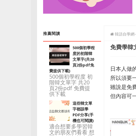
推薦閱讀
韓語自學網
免費學韓
500個初學程
度的初階韓
文單字(共20
頁2份pdf免
日本人做
費提供下載)
500個初學程度 初
所以須要
階韓文單字 共20
雖說是免
頁2份pdf 免費提
供下載
但內容可
這些韓文單
字都該學
PDF分享(手
機也可閱讀)
適合想要多學習韓
文的朋友們看看 想