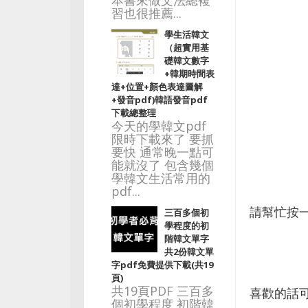
本書來做文法總複
習也很推薦...
學生活韓文
（超實用基
礎韓文數字
+韓期時間表
達+位置+顏色表達圖解
+發音pdf)韓語發音pdf
下載總整理
今天的學韓文pdf
限時下載來了 要抓
要快 通常晚一點可
能就沒了 包含幾個
學韓文生活常用的
pdf...
請幫忙按
三百多個初
學程度的初
階韓文單字
共2份韓文單
字pdf免費提供下載(共19
頁)
共19頁PDF 三百多
喜歡的話
個初學程度 初階韓