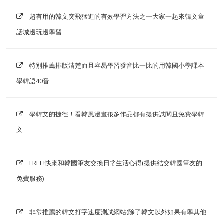
超有用的韓文突飛猛進的有效學習方法之一大家一起來韓文童
話城邊玩邊學習
特別推薦排版清楚而且容易學習發音比一比的用韓國小學課本
學韓語40音
學韓文的捷徑！看韓風漫畫很多作品都有提供試閱且免費學韓
文
FREE!快來和韓國筆友交換日常生活心得(提供結交韓國筆友的
免費服務)
非常推薦的韓文打字速度測試網站(除了韓文以外如果有學其他