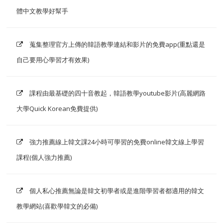
體中文教學好幫手
蒐集整理官方上傳的韓語教學連結和影片的免費app(重點還是
自己要用心學習才有效果)
課程由最基礎的四十音教起，韓語教學youtube影片(高麗網路
大學Quick Korean免費提供)
強力推薦線上韓文課24小時可學習的免費online韓文線上學習
課程(個人強力推薦)
個人私心推薦無論是韓文初學者或是進階學習者都適用的韓文
教學網站(喜歡學韓文的必備)