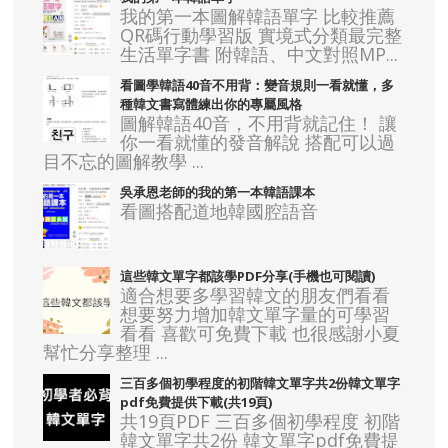
我的第一本圖解韓語單字 比較推薦
QR碼行動學習版 實境式分類最完整
生活單字書 附韓語、中文對照MP...
看圖學韓語40音不用背：變音規則一看就懂，多
種韓文書寫體練出你的專屬風格
圖解韓語40音，不用背就記住！ 讓
你一看就懂的發音解說 搭配可以過
目不忘的圖解教學 ...
吳承恩老師的我的第一本韓語課本
看圖搭配道地韓國腔語音
這些韓文單字都該學PDF分享(手機也可閱讀)
適合想要多學習韓文的朋友們看看
想要努力增加韓文單字量的可學習
看看 喜歡可免費下載 也很感謝小夏
幫忙分享整理 ...
三百多個初學程度的初階韓文單字共2份韓文單字
pdf免費提供下載(共19頁)
共19頁PDF 三百多個初學程度 初階
韓文單字共2份 韓文單字pdf免費提