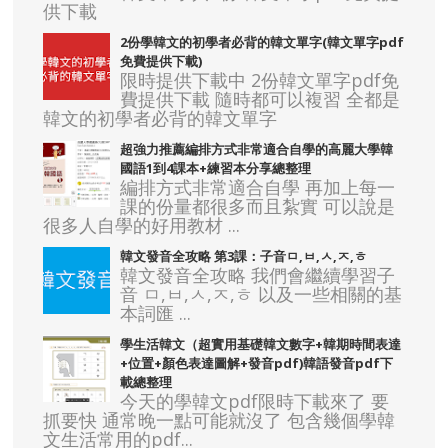
供下載
2份學韓文的初學者必背的韓文單字(韓文單字pdf
免費提供下載)
限時提供下載中 2份韓文單字pdf免
費提供下載 隨時都可以複習 全都是
韓文的初學者必背的韓文單字
超強力推薦編排方式非常適合自學的高麗大學韓
國語1到4課本+練習本分享總整理
編排方式非常適合自學 再加上每一
課的份量都很多而且紮實 可以說是
很多人自學的好用教材 ...
韓文發音全攻略 第3課：子音ㅁ,ㅂ,ㅅ,ㅈ,ㅎ
韓文發音全攻略 我們會繼續學習子
音 ㅁ,ㅂ,ㅅ,ㅈ,ㅎ 以及一些相關的基
本詞匯 ...
學生活韓文（超實用基礎韓文數字+韓期時間表達
+位置+顏色表達圖解+發音pdf)韓語發音pdf下
載總整理
今天的學韓文pdf限時下載來了 要
抓要快 通常晚一點可能就沒了 包含幾個學韓
文生活常用的pdf...