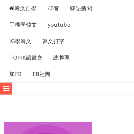
自學韓文
韓文自學
40音
韓語新聞
手機學韓文
youtube
IG學韓文
韓文打字
TOPIK讀書會
總整理
加FB
FB社團